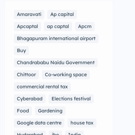
Amaravati
Ap capital
Apcaptal
ap captal
Apcm
Bhagapuram international airport
Buy
Chandrababu Naidu Government
Chittoor
Co-working space
commercial rental tax
Cyberabad
Elections festival
Food
Gardening
Google data centre
house tax
Hyderabad
ibo
India