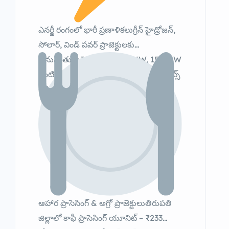
ఎనర్జీ రంగంలో భారీ ప్రణాళికలుగ్రీన్ హైడ్రోజన్,
సోలార్, విండ్ పవర్ ప్రాజెక్టులకు
అనుమతులు300 MW, 360 MW, 150 MW
వంటి భారీ పవర్ ప్రాజెక్టులుబయోమాస్ ప్లాంట్స్
– 200 MW సామర్థ్యం
ఆహార ప్రాసెసింగ్ & అగ్రో ప్రాజెక్టులుతిరుపతి
జిల్లాలో కాఫీ ప్రాసెసింగ్ యూనిట్ – ₹233