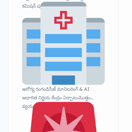
కమిషన్ పునర్నిర్మాణం
ఆరోగ్య రంగండిసీజ్ మానిటరింగ్ & AI
ఆధారిత నిర్ణయ కేంద్రం ఏర్పాటుమొత్తం
వ్యయం: ₹5.73 కోట్లు