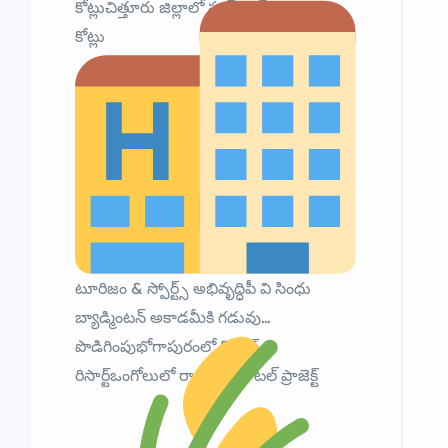
కోట్లుచిత్తూరు జిల్లాలో ఫుడ్ పార్క్ – ₹989
కోట్లు
టూరిజం & స్పోర్ట్స్ అభివృద్ధిపీ వి సింధు
బ్యాడ్మింటన్ అకాడమీకి గడువు
పొడిగింపుభోగాపురంలో 5 స్టార్
రిసార్ట్ఒంగోలులో రాడిసన్ హోటల్ ప్రాజెక్ట్