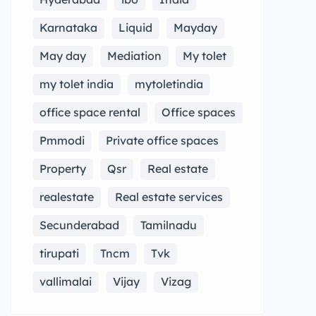
Karnataka
Liquid
Mayday
May day
Mediation
My tolet
my tolet india
mytoletindia
office space rental
Office spaces
Pmmodi
Private office spaces
Property
Qsr
Real estate
realestate
Real estate services
Secunderabad
Tamilnadu
tirupati
Tncm
Tvk
vallimalai
Vijay
Vizag