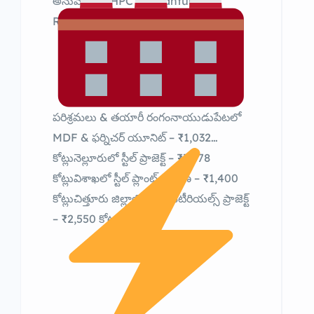
అనుమతులుHPC & Quantum
Research కేంద్రాలు
పరిశ్రమలు & తయారీ రంగంనాయుడుపేటలో
MDF & ఫర్నిచర్ యూనిట్ – ₹1,032
కోట్లునెల్లూరులో స్టీల్ ప్రాజెక్ట్ – ₹3,678
కోట్లువిశాఖలో స్టీల్ ప్లాంట్ విస్తరణ – ₹1,400
కోట్లుచిత్తూరు జిల్లాలో LiB మెటీరియల్స్ ప్రాజెక్ట్
– ₹2,550 కోట్లు