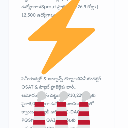
ఉద్యోగాలుiSprout ప్రాజెక్ట్ – ₹626.9 కోట్లు |
12,500 ఉద్యోగాలు
సెమీకండక్టర్ & అడ్వాన్స్ టెక్నాలజీసెమీకండక్టర్
OSAT & ఫ్యాబ్ ప్రాజెక్ట్‌కు భారీ
ఆమోదంమొత్తం పెట్టుబడి: ₹10,239 కోట్లకు
పైగా3,000 పైగా ఉద్యోగాలుఅమరావతిలో
క్వాంటమ్ వ్యాలీ అభివృద్ధిC-DAC,
PQStation, QAIG సంస్థలకు