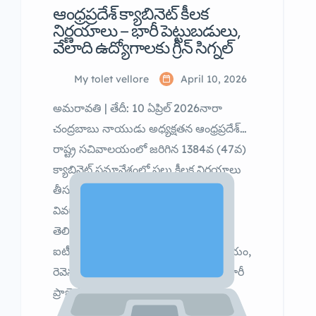
ఆంధ్రప్రదేశ్ క్యాబినెట్ కీలక
నిర్ణయాలు – భారీ పెట్టుబడులు,
వేలాది ఉద్యోగాలకు గ్రీన్ సిగ్నల్
My tolet vellore
April 10, 2026
అమరావతి | తేదీ: 10 ఏప్రిల్ 2026నారా
చంద్రబాబు నాయుడు అధ్యక్షతన ఆంధ్రప్రదేశ్
రాష్ట్ర సచివాలయంలో జరిగిన 1384వ (47వ)
క్యాబినెట్ సమావేశంలో పలు కీలక నిర్ణయాలు
తీసుకోబడినట్లు ప్రభుత్వం వెల్లడించింది. ఈ
వివరాలను కొలుసు పార్థసారధి మీడియాకు
తెలియజేశారు.ఈ సమావేశంలో ముఖ్యంగా
ఐటీ, పరిశ్రమలు, ఎనర్జీ, టూరిజం, వ్యవసాయం,
రెవెన్యూ వంటి విభాగాలకు సంబంధించిన భారీ
ప్రాజెక్టులు ఆమోదం పొందాయి.