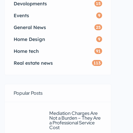
Devolopments
15
Events
9
General News
25
Home Design
9
Home tech
91
Real estate news
113
Popular Posts
Mediation Charges Are
Not a Burden – They Are
a Professional Service
Cost