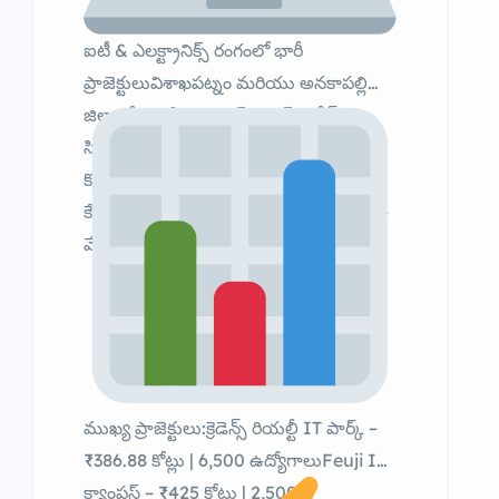
ఐటీ & ఎలక్ట్రానిక్స్ రంగంలో భారీ
ప్రాజెక్టులువిశాఖపట్నం మరియు అనకాపల్లి
జిల్లాల్లో AI డేటా సెంటర్ ప్రాజెక్ట్ కు గ్రీన్
సిగ్నల్IT పార్కులు, IT/ITES క్యాంపస్‌ల
కోసం అనేక కంపెనీలకు భూముల
కేటాయింపుమొత్తం పెట్టుబడులు వేల కోట్లలో –
వేలాది ఉద్యోగాల అవకాశాలు
ముఖ్య ప్రాజెక్టులు:క్రెడెన్స్ రియల్టీ IT పార్క్ –
₹386.88 కోట్లు | 6,500 ఉద్యోగాలుFeuji IT
క్యాంపస్ – ₹425 కోట్లు | 2,500