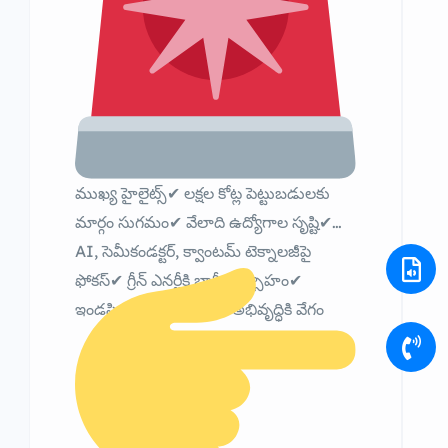
ముఖ్య హైలైట్స్✔ లక్షల కోట్ల పెట్టుబడులకు
మార్గం సుగమం✔ వేలాది ఉద్యోగాల సృష్టి✔
AI, సెమీకండక్టర్, క్వాంటమ్ టెక్నాలజీపై
ఫోకస్✔ గ్రీన్ ఎనర్జీకి భారీ ప్రోత్సాహం✔
ఇండస్ట్రియల్ & టూరిజం అభివృద్ధికి వేగం