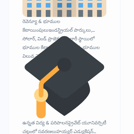
రెవెన్యూ & భూముల
కేటాయింపులుఇండస్ట్రియల్ పార్కులు,
సోలార్, విండ్ ప్రాజెక్టులకు భారీ స్థాయిలో
భూముల కేటాయింపుAPIIC కు భూముల
విలువ చెల్లింపు నిర్ణయం
ఉన్నత విద్య & పరిపాలనప్రైవేట్ యూనివర్సిటీ
చట్టంలో సవరణలుహయ్యర్ ఎడ్యుకేషన్