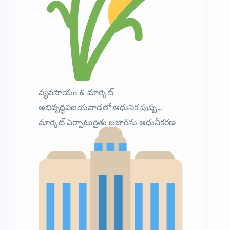
వ్యవసాయం & మార్కెట్
అభివృద్ధివిజయవాడలో ఆధునిక పుష్ప
మార్కెట్ ఏర్పాటురైతు బజార్‌ను ఆధునీకరణ