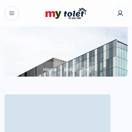
Ttd
Home
Blog
Ttd