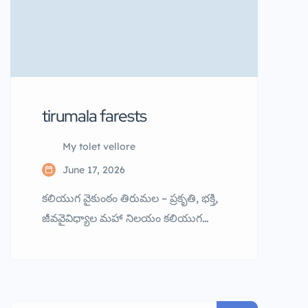
tirumala farests
My tolet vellore
June 17, 2026
కలియుగ వైకుంఠం తిరుమల – ప్రకృతి, భక్తి,
జీవవైవిధ్యాల మహా నిలయం కలియుగ
వైకుంఠం తిరుమల – ప్రకృతి, భక్తి,
జీవవైవిధ్యాల మహా నిలయం ఆంధ్రప్రదేశ్‌లోని
పవిత్రమైన కొండలు కేవలం ఒక పుణ్యక్షేత్రం
మాత్రమే కాదు. అవి ప్రకృతి, ఆధ్యాత్మికత,