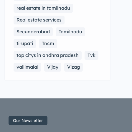
కలుగుతుంది—ఈ పర్వతాలు కేవలం రాళ్ల
real estate in tamilnadu
సమూహాలు కావు; ఇవి ప్రకృతి మాత ఒడిలో
Real estate services
స్వయంగా శ్రీ వెంకటేశ్వర స్వామి
Secunderabad
ఆశీర్వాదంతో వెలసిన దివ్యక్షేత్రాలు.
Tamilnadu
కలియుగం ఉన్నంత కాలం భక్తులకు భక్తి,
tirupati
Tncm
ప్రకృతికి రక్షణ, సకల జీవరాశులకు
top citys in andhra pradesh
Tvk
జీవనాధారంగా ఈ పవిత్ర కొండలు నిలిచి
ఉంటాయి.
vallimalai
Vijay
Vizag
Our Newsletter