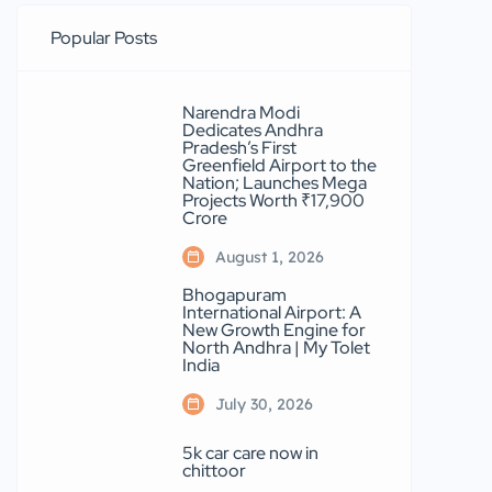
మారుతుంది. తిరుమల కొండలు వేలాది
వృక్షజాతులకు నిలయం. ఎర్రచందనం వంటి
Popular Posts
అరుదైన వృక్షాలు ప్రపంచవ్యాప్తంగా ప్రత్యేక
గుర్తింపును పొందాయి. ఔషధ గుణాలు
Narendra Modi
కలిగిన అనేక మొక్కలు, పూల మొక్కలు,
Dedicates Andhra
Pradesh’s First
పండ్ల చెట్లు ఈ అటవీ ప్రాంతాన్ని మరింత
Greenfield Airport to the
Nation; Launches Mega
సంపన్నంగా మారుస్తున్నాయి. ప్రతి చెట్టు ఒక
Projects Worth ₹17,900
Crore
జీవానికి ఆశ్రయం, ప్రతి మొక్క ప్రకృతి
సమతుల్యతకు ఆధారం. ఈ అరణ్యాలు
August 1, 2026
అనేక జంతు, పక్షి, సరీసృప జాతులకు
Bhogapuram
International Airport: A
నివాసంగా ఉన్నాయి. జింకలు, అడవి
New Growth Engine for
North Andhra | My Tolet
పందులు, చిరుతలు, కుందేళ్లు, నెమళ్లు, అనేక
India
రకాల పక్షులు ఇక్కడి జీవవైవిధ్యానికి
July 30, 2026
ప్రతీకలు. ఉదయం వేళల్లో పక్షుల
కిలకిలారావాలు వినిపిస్తుంటే, సాయంత్రం
5k car care now in
chittoor
వేళల్లో అడవిలో సంచరించే జంతువులు