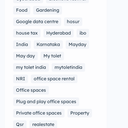
ఆహ్లాదాన్ని పంచుతాయి. అలసిపోయిన
యాత్రికుడికి చల్లని గాలి ఓదార్పునిస్తే,
Food
Gardening
పర్వతాల అందాలు మనసుకు ప్రశాంతతను
Google data centre
hosur
అందిస్తాయి. అందుకే చాలామంది భక్తులు
house tax
Hyderabad
ibo
తిరుమల యాత్రను కేవలం దర్శన యాత్రగా
కాకుండా, జీవితంలో ఒక ఆధ్యాత్మిక
India
Karnataka
Mayday
పునరుజ్జీవనంగా భావిస్తారు. తిరుమల
May day
My tolet
కొండలు ప్రకృతి ప్రసాదించిన అపూర్వ సంపద.
my tolet india
mytoletindia
ఇవి నీటి వనరులకు మూలం, వాతావరణ
సమతుల్యతకు ఆధారం, జీవరాశులకు
NRI
office space rental
ఆశ్రయం, భక్తులకు ఆధ్యాత్మిక కేంద్రం. ప్రకృతి
Office spaces
సోయగాలు, పచ్చని అరణ్యాలు,
జీవవైవిధ్యం, పవిత్రత—ఇవన్నీ కలసి
Plug and play office spaces
తిరుమలను కలియుగ వైకుంఠంగా
Private office spaces
Property
నిలబెట్టాయి. అందుకే తిరుమల కొండలను
Qsr
realestate
చూసిన ప్రతి ఒక్కరి మనసులో ఒకే భావన