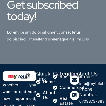
Get subscribed
today!
Lorem ipsum dolor sit amet, consectetur
adipiscing. Ut eleifend scelerisque nisi mauris
Quick
Categories
Contact Us
Residential
E-mail:
Link
Home
info@mytoletin
Whether you
Commercial
Phone
want to rent your
About
Number:
Us
Real
new apartment,
07093737883
Estate
house or room,