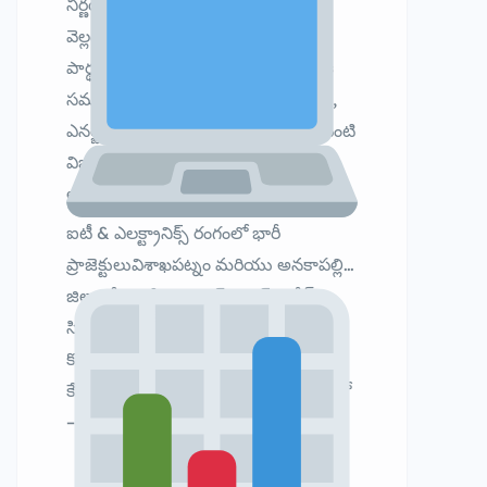
నిర్ణయాలు తీసుకోబడినట్లు ప్రభుత్వం
వెల్లడించింది. ఈ వివరాలను కొలుసు
పార్థసారధి మీడియాకు తెలియజేశారు.ఈ
సమావేశంలో ముఖ్యంగా ఐటీ, పరిశ్రమలు,
ఎనర్జీ, టూరిజం, వ్యవసాయం, రెవెన్యూ వంటి
విభాగాలకు సంబంధించిన భారీ ప్రాజెక్టులు
ఆమోదం పొందాయి.
ఐటీ & ఎలక్ట్రానిక్స్ రంగంలో భారీ
ప్రాజెక్టులువిశాఖపట్నం మరియు అనకాపల్లి
జిల్లాల్లో AI డేటా సెంటర్ ప్రాజెక్ట్ కు గ్రీన్
సిగ్నల్IT పార్కులు, IT/ITES క్యాంపస్‌ల
కోసం అనేక కంపెనీలకు భూముల
కేటాయింపుమొత్తం పెట్టుబడులు వేల కోట్లలో
– వేలాది ఉద్యోగాల అవకాశాలు