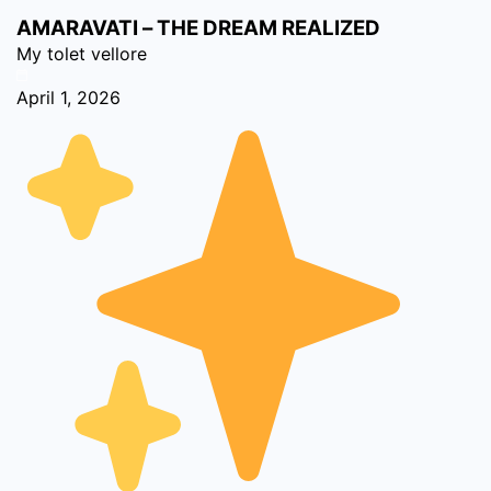
క్యాబినెట్ నిర్ణయాలు ఆంధ్రప్రదేశ్‌ను
AMARAVATI – THE DREAM REALIZED
టెక్నాలజీ, పరిశ్రమలు మరియు గ్రీన్ ఎనర్జీ
My tolet vellore
రంగాల్లో దేశంలో ముందంజలో నిలబెట్టేలా
April 1, 2026
మార్గం సుగమం చేస్తున్నాయి. ముఖ్యంగా
అమరావతి, విశాఖపట్నం వంటి ప్రాంతాలు
భవిష్యత్ అభివృద్ధి కేంద్రాలుగా
మారనున్నాయి.