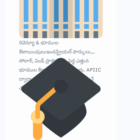
రెవెన్యూ & భూముల
కేటాయింపులుఇండస్ట్రియల్ పార్కులు,
సోలార్, విండ్ ప్రాజెక్టులకు పెద్ద ఎత్తున
భూముల కేటాయింపులు చేపట్టారు. APIIC
ద్వారా పారిశ్రామిక అభివృద్ధికి వేగం పెంచే
చర్యలు తీసుకున్నారు.