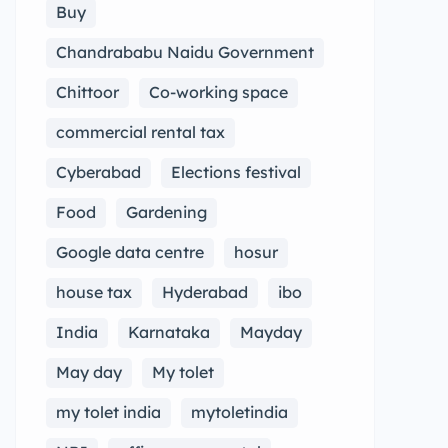
Buy
Chandrababu Naidu Government
Chittoor
Co-working space
commercial rental tax
Cyberabad
Elections festival
Food
Gardening
Google data centre
hosur
house tax
Hyderabad
ibo
India
Karnataka
Mayday
May day
My tolet
my tolet india
mytoletindia