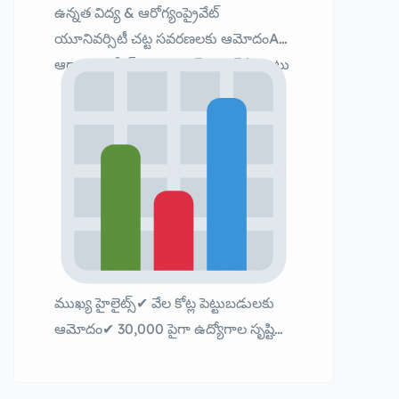
ఉన్నత విద్య & ఆరోగ్యంప్రైవేట్
యూనివర్సిటీ చట్ట సవరణలకు ఆమోదంAI
ఆధారిత డిసీజ్ మానిటరింగ్ సెంటర్ ఏర్పాటు
ముఖ్య హైలైట్స్✔ వేల కోట్ల పెట్టుబడులకు
ఆమోదం✔ 30,000 పైగా ఉద్యోగాల సృష్టి✔
AI, సెమీకండక్టర్, క్వాంటమ్ టెక్‌పై ఫోకస్✔
గ్రీన్ ఎనర్జీ ప్రాజెక్టులకు ప్రాధాన్యత ఈ