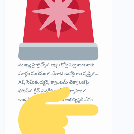
ముఖ్య హైలైట్స్✔ లక్షల కోట్ల పెట్టుబడులకు
మార్గం సుగమం✔ వేలాది ఉద్యోగాల సృష్టి✔
AI, సెమీకండక్టర్, క్వాంటమ్ టెక్నాలజీపై
ఫోకస్✔ గ్రీన్ ఎనర్జీకి భారీ ప్రోత్సాహం✔
ఇండస్ట్రియల్ & టూరిజం అభివృద్ధికి వేగం