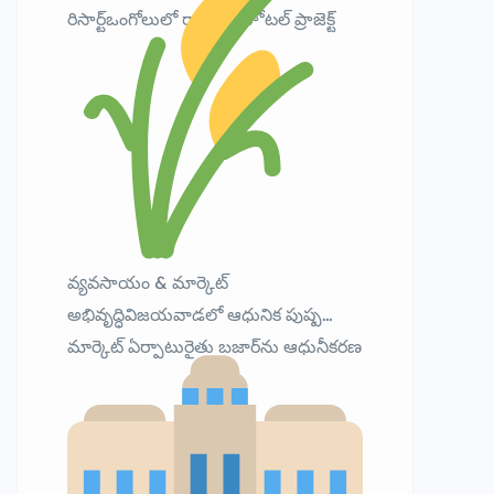
రిసార్ట్ఒంగోలులో రాడిసన్ హోటల్ ప్రాజెక్ట్
వ్యవసాయం & మార్కెట్
అభివృద్ధివిజయవాడలో ఆధునిక పుష్ప
మార్కెట్ ఏర్పాటురైతు బజార్‌ను ఆధునీకరణ