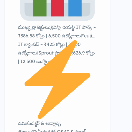
ముఖ్య ప్రాజెక్టులు:క్రెడెన్స్ రియల్టీ IT పార్క్ –
₹386.88 కోట్లు | 6,500 ఉద్యోగాలుFeuji
IT క్యాంపస్ – ₹425 కోట్లు | 2,500
ఉద్యోగాలుiSprout ప్రాజెక్ట్ – ₹626.9 కోట్లు
| 12,500 ఉద్యోగాలు
సెమీకండక్టర్ & అడ్వాన్స్
టెక్నాలజీసెమీకండక్టర్ OSAT & ఫ్యాబ్