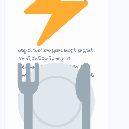
ఎనర్జీ రంగంలో భారీ ప్రణాళికలుగ్రీన్ హైడ్రోజన్,
సోలార్, విండ్ పవర్ ప్రాజెక్టులకు
అనుమతులు300 MW, 360 MW, 150
MW వంటి భారీ పవర్ ప్రాజెక్టులుబయోమాస్
ప్లాంట్స్ – 200 MW సామర్థ్యం