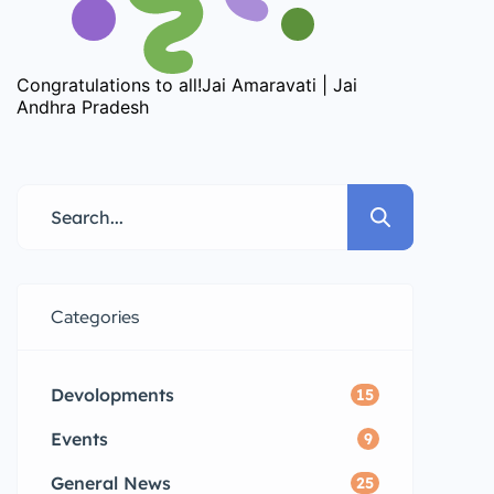
Congratulations to all!Jai Amaravati | Jai
Andhra Pradesh
Categories
Devolopments
15
Events
9
General News
25