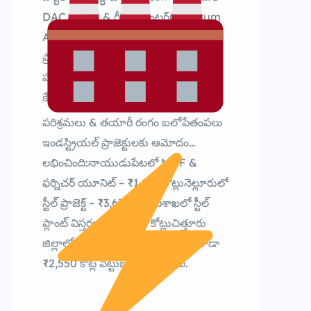
DAC – HPC & రీసెర్చ్ సెంటర్Quantum
AI Global – ₹108 కోట్ల
ప్రాజెక్ట్PQStation – క్వాంటమ్ సెక్యూరిటీ
హబ్ఇవి రాష్ట్రాన్ని భవిష్యత్ టెక్నాలజీల
కేంద్రంగా నిలబెట్టనున్నాయి.
పరిశ్రమలు & తయారీ రంగం బలోపేతంపలు
ఇండస్ట్రియల్ ప్రాజెక్టులకు ఆమోదం
లభించింది:నాయుడుపేటలో MDF &
ఫర్నిచర్ యూనిట్ – ₹1,032 కోట్లునెల్లూరులో
స్టీల్ ప్రాజెక్ట్ – ₹3,678 కోట్లువిశాఖలో స్టీల్
ప్లాంట్ విస్తరణ – ₹1,400 కోట్లుచిత్తూరు
జిల్లాలో బ్యాటరీ మెటీరియల్స్ ప్రాజెక్ట్ కూడా
₹2,550 కోట్ల పెట్టుబడితో రానుంది.