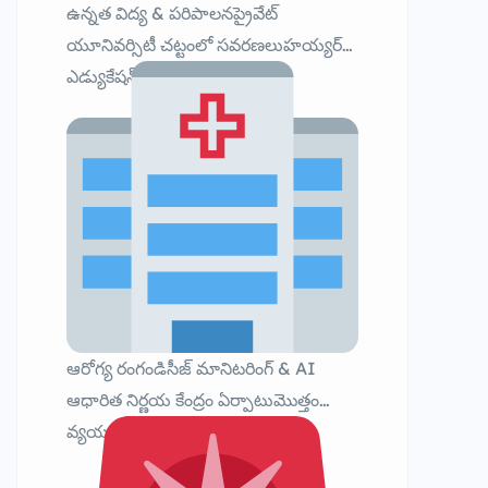
ఉన్నత విద్య & పరిపాలనప్రైవేట్
యూనివర్సిటీ చట్టంలో సవరణలుహయ్యర్
ఎడ్యుకేషన్ కమిషన్ పునర్నిర్మాణం
ఆరోగ్య రంగండిసీజ్ మానిటరింగ్ & AI
ఆధారిత నిర్ణయ కేంద్రం ఏర్పాటుమొత్తం
వ్యయం: ₹5.73 కోట్లు