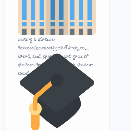
రెవెన్యూ & భూముల
కేటాయింపులుఇండస్ట్రియల్ పార్కులు,
సోలార్, విండ్ ప్రాజెక్టులకు భారీ స్థాయిలో
భూముల కేటాయింపుAPIIC కు భూముల
విలువ చెల్లింపు నిర్ణయం