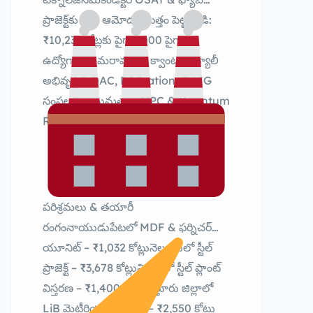
ప్రాజెక్ట్‌కు భారీ ఆమోదంమొత్తం పెట్టుబడి:
₹10,239 కోట్లకు పైగా3,000 పైగా
ఉద్యోగాలుఅమరావతిలో క్వాంటమ్ వ్యాలీ
అభివృద్ధిC-DAC, PQStation, QAIG
సంస్థలకు అనుమతులుHPC & Quantum
Research కేంద్రాలు
పరిశ్రమలు & తయారీ
రంగంనాయుడుపేటలో MDF & ఫర్నిచర్
యూనిట్ – ₹1,032 కోట్లునెల్లూరులో స్టీల్
ప్రాజెక్ట్ – ₹3,678 కోట్లువిశాఖలో స్టీల్ ప్లాంట్
విస్తరణ – ₹1,400 కోట్లుచిత్తూరు జిల్లాలో
LiB మెటీరియల్స్ ప్రాజెక్ట్ – ₹2,550 కోట్లు