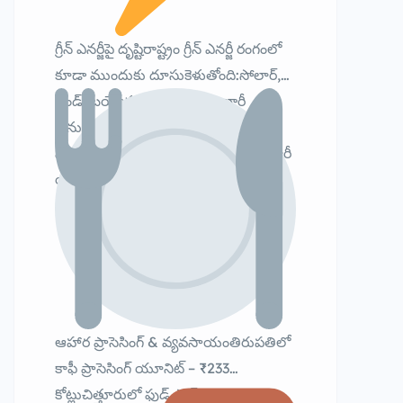
గ్రీన్ ఎనర్జీపై దృష్టిరాష్ట్రం గ్రీన్ ఎనర్జీ రంగంలో
కూడా ముందుకు దూసుకెళుతోంది:సోలార్,
విండ్, బయోమాస్ ప్రాజెక్టులకు భారీ
అనుమతులు300 MW నుండి 360 MW
వరకు పవర్ ప్రాజెక్టులుగ్రీన్ హైడ్రోజన్ తయారీ
యూనిట్లకు అనుమతిఇవి రాష్ట్రాన్ని క్లీన్
ఎనర్జీ హబ్గా మార్చనున్నాయి.
ఆహార ప్రాసెసింగ్ & వ్యవసాయంతిరుపతిలో
కాఫీ ప్రాసెసింగ్ యూనిట్ – ₹233
కోట్లుచిత్తూరులో ఫుడ్ పార్క్ – ₹989