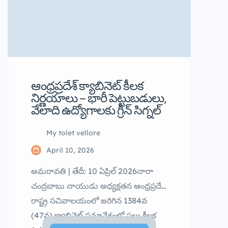
ఆంధ్రప్రదేశ్ క్యాబినెట్ కీలక
నిర్ణయాలు – భారీ పెట్టుబడులు,
వేలాది ఉద్యోగాలకు గ్రీన్ సిగ్నల్
My tolet vellore
April 10, 2026
అమరావతి | తేదీ: 10 ఏప్రిల్ 2026నారా
చంద్రబాబు నాయుడు అధ్యక్షతన ఆంధ్రప్రదేశ్
రాష్ట్ర సచివాలయంలో జరిగిన 1384వ
(47వ) క్యాబినెట్ సమావేశంలో పలు కీలక