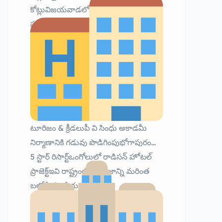
కోట్లువిజయవాడలో రైతు బజార్‌ను ఆధునిక
పుష్ప మార్కెట్‌గా అభివృద్ధి చేయడానికి
కూడా నిర్ణయం తీసుకున్నారు.
టూరిజం & క్రీడలుపీ వి సింధు అకాడమీ
నిర్మాణానికి గడువు పొడిగింపుభోగాపురంలో
5 స్టార్ రిసార్ట్ఒంగోలులో రాడిసన్ హోటల్
ప్రాజెక్ట్ఇవి రాష్ట్రంలో టూరిజాన్ని మరింత
బలోపేతం చేయనున్నాయి.