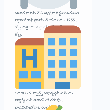
ఆహార ప్రాసెసింగ్ & అగ్రో ప్రాజెక్టులుతిరుపతి
జిల్లాలో కాఫీ ప్రాసెసింగ్ యూనిట్ – ₹233
కోట్లుచిత్తూరు జిల్లాలో ఫుడ్ పార్క్ – ₹989
కోట్లు
టూరిజం & స్పోర్ట్స్ అభివృద్ధిపీ వి సింధు
బ్యాడ్మింటన్ అకాడమీకి గడువు
పొడిగింపుభోగాపురంలో 5 స్టార్