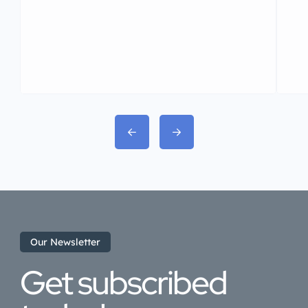
demandCommercial flight
operations are expected to begin in
August, significantly improving
domestic and international
connectivity for North Andhra.
₹17,900 Crore Development
PackageDuring the visit, Prime
Minister Modi launched projects
spanning several strategic
sectors:Aviation
infrastructureSemiconductor
manufacturingClean and renewable
Our Newsletter
energyRoad and transport
Get subscribed
connectivityPort
modernizationCoastal Economic