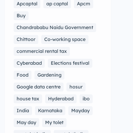
Apcaptal
ap captal
Apcm
Buy
Chandrababu Naidu Government
Chittoor
Co-working space
commercial rental tax
Cyberabad
Elections festival
Food
Gardening
Google data centre
hosur
house tax
Hyderabad
ibo
India
Karnataka
Mayday
May day
My tolet