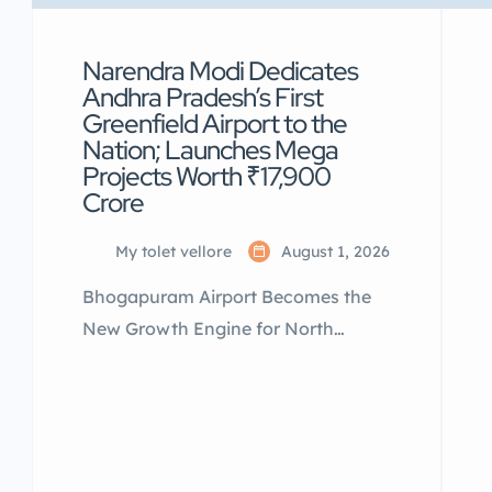
Narendra Modi Dedicates
Andhra Pradesh’s First
Greenfield Airport to the
Nation; Launches Mega
Projects Worth ₹17,900
Crore
My tolet vellore
August 1, 2026
Bhogapuram Airport Becomes the
New Growth Engine for North
Andhra By My Tolet India – Property
Services in South India Prime
Minister Narendra Modi on August 1,
2026, inaugurated and dedicated
the Alluri Sitarama Raju