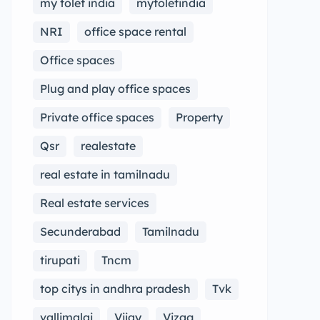
my tolet india
mytoletindia
NRI
office space rental
Office spaces
Plug and play office spaces
Private office spaces
Property
Qsr
realestate
real estate in tamilnadu
Real estate services
Secunderabad
Tamilnadu
tirupati
Tncm
top citys in andhra pradesh
Tvk
vallimalai
Vijay
Vizag