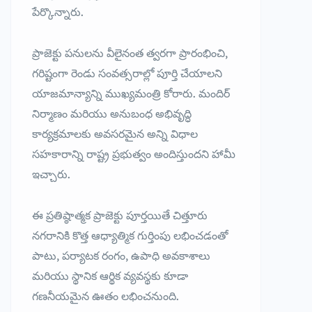
పేర్కొన్నారు.
ప్రాజెక్టు పనులను వీలైనంత త్వరగా ప్రారంభించి,
గరిష్టంగా రెండు సంవత్సరాల్లో పూర్తి చేయాలని
యాజమాన్యాన్ని ముఖ్యమంత్రి కోరారు. మందిర్
నిర్మాణం మరియు అనుబంధ అభివృద్ధి
కార్యక్రమాలకు అవసరమైన అన్ని విధాల
సహకారాన్ని రాష్ట్ర ప్రభుత్వం అందిస్తుందని హామీ
ఇచ్చారు.
ఈ ప్రతిష్ఠాత్మక ప్రాజెక్టు పూర్తయితే చిత్తూరు
నగరానికి కొత్త ఆధ్యాత్మిక గుర్తింపు లభించడంతో
పాటు, పర్యాటక రంగం, ఉపాధి అవకాశాలు
మరియు స్థానిక ఆర్థిక వ్యవస్థకు కూడా
గణనీయమైన ఊతం లభించనుంది.