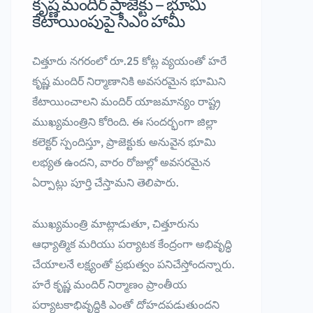
కృష్ణ మందిర్ ప్రాజెక్టు – భూమి
కేటాయింపుపై సీఎం హామీ
చిత్తూరు నగరంలో రూ.25 కోట్ల వ్యయంతో హరే
కృష్ణ మందిర్ నిర్మాణానికి అవసరమైన భూమిని
కేటాయించాలని మందిర్ యాజమాన్యం రాష్ట్ర
ముఖ్యమంత్రిని కోరింది. ఈ సందర్భంగా జిల్లా
కలెక్టర్ స్పందిస్తూ, ప్రాజెక్టుకు అనువైన భూమి
లభ్యత ఉందని, వారం రోజుల్లో అవసరమైన
ఏర్పాట్లు పూర్తి చేస్తామని తెలిపారు.
ముఖ్యమంత్రి మాట్లాడుతూ, చిత్తూరును
ఆధ్యాత్మిక మరియు పర్యాటక కేంద్రంగా అభివృద్ధి
చేయాలనే లక్ష్యంతో ప్రభుత్వం పనిచేస్తోందన్నారు.
హరే కృష్ణ మందిర్ నిర్మాణం ప్రాంతీయ
పర్యాటకాభివృద్ధికి ఎంతో దోహదపడుతుందని